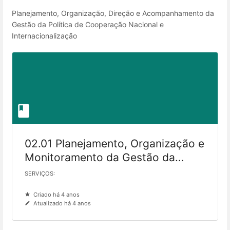
Planejamento, Organização, Direção e Acompanhamento da
Gestão da Política de Cooperação Nacional e
Internacionalização
02.01 Planejamento, Organização e
Monitoramento da Gestão da
Política de Cooperação Nacional e
SERVIÇOS:
Internacionalização
Criado há 4 anos
Atualizado há 4 anos