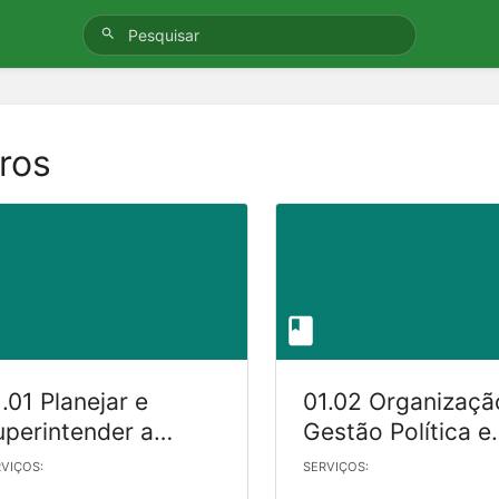
vros
.01 Planejar e
01.02 Organizaçã
uperintender a
Gestão Política e
stão da Política e
Diretrizes de
VIÇOS:
SERVIÇOS:
retrizes de
Governança