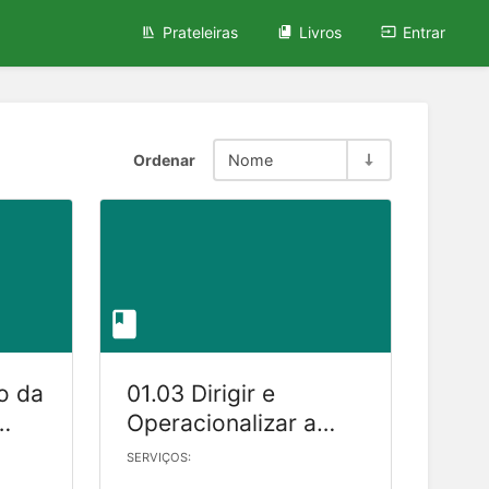
Prateleiras
Livros
Entrar
Ordenar
Nome
o da
01.03 Dirigir e
Operacionalizar a
Gestão da Política e
SERVIÇOS:
Diretrizes de