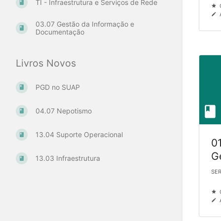
TI - Infraestrutura e Serviços de Rede
G
03.07 Gestão da Informação e
Documentação
Livros Novos
PGD no SUAP
04.07 Nepotismo
13.04 Suporte Operacional
0
Ge
13.03 Infraestrutura
Di
SER
G