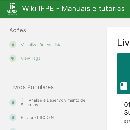
Wiki IFPE - Manuais e tutorias
Ações
Li
Visualização em Lista
View Tags
Livros Populares
TI - Análise e Desenvolvimento de
01
Sistemas
S
Ensino - PRODEN
Ge
SER
Di