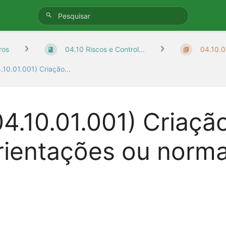
ros
04.10 Riscos e Control...
04.10.01
.10.01.001) Criação...
04.10.01.001) Criaçã
rientações ou norma