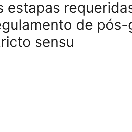
s estapas requerida
egulamento de pós-
tricto sensu