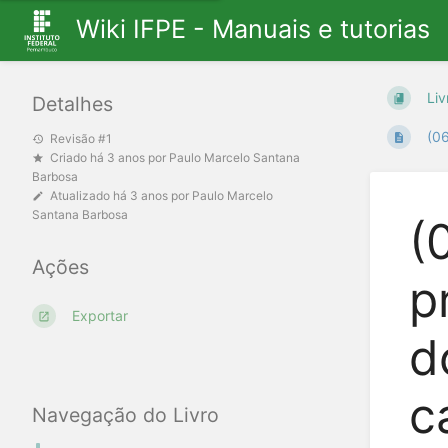
Wiki IFPE - Manuais e tutorias
Liv
Detalhes
(06
Revisão #1
Criado
há 3 anos
por
Paulo Marcelo Santana
Barbosa
Atualizado
há 3 anos
por
Paulo Marcelo
Santana Barbosa
(
Ações
p
Exportar
d
c
Navegação do Livro