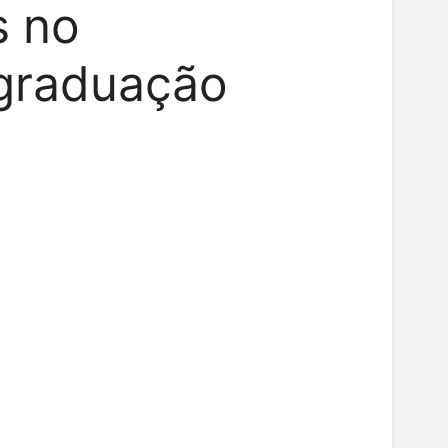
s no
graduação