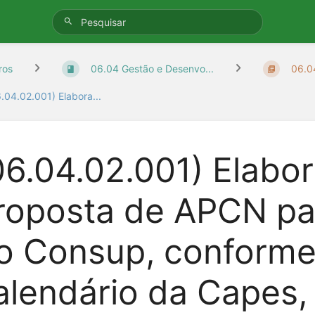
ros
06.04 Gestão e Desenvo...
06.04
.04.02.001) Elabora...
06.04.02.001) Elabo
roposta de APCN pa
o Consup, conforme
alendário da Capes,