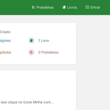
Prateleiras
Livros
Entrar
Criado
áginas
1 Livro
pítulos
0 Prateleiras
isso clique no ícone Minha cont...