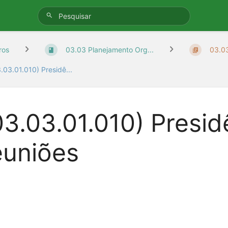
ros
03.03 Planejamento Org...
03.03
.03.01.010) Presidê...
03.03.01.010) Presi
euniões