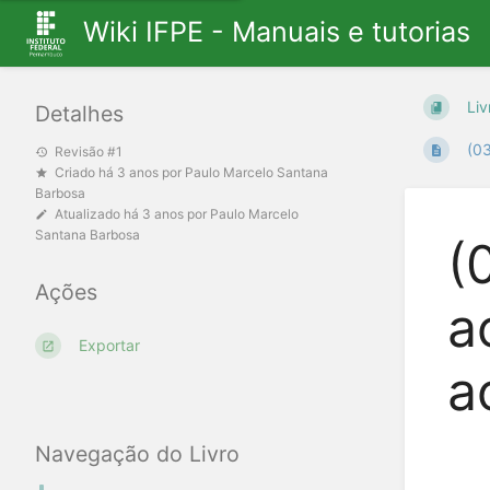
Wiki IFPE - Manuais e tutorias
Liv
Detalhes
(03
Revisão #1
Criado
há 3 anos
por
Paulo Marcelo Santana
Barbosa
Atualizado
há 3 anos
por
Paulo Marcelo
Santana Barbosa
(
Ações
a
Exportar
a
Navegação do Livro