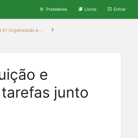
Prateleiras
Livros
Entrar
.01 Organização e...
buição e
arefas junto