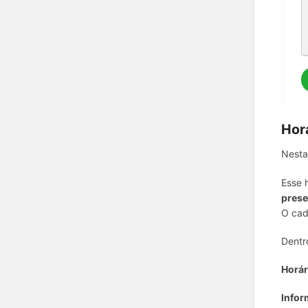
Hor
Nesta
Esse 
prese
O cad
Dentr
Horár
Infor