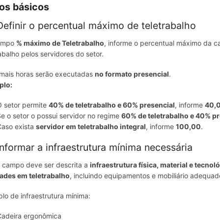
os básicos
finir o percentual máximo de teletrabalho
ampo
% máximo de Teletrabalho
, informe o percentual máximo da c
abalho pelos servidores do setor.
mais horas serão executadas
no formato presencial
.
plo:
O setor permite
4
0% de teletrabalho e 60% presencial
, informe
4
0,
e o setor o possui servidor no regime
60% de teletrabalho e 40% pr
Caso exista
servidor em teletrabalho integral
, informe
100,00
.
formar a infraestrutura mínima necessária
 campo deve ser descrita a
infraestrutura física, material e tecno
dades em teletrabalho
, incluindo equipamentos e mobiliário adequad
lo de infraestrutura mínima:
Cadeira ergonômica