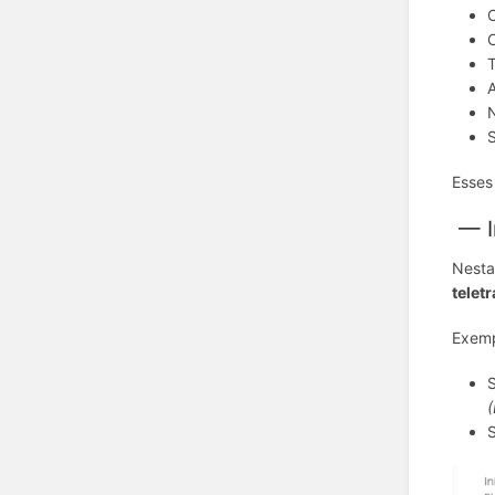
T
A
N
S
Esses
— I
Nesta
telet
Exemp
S
(
S