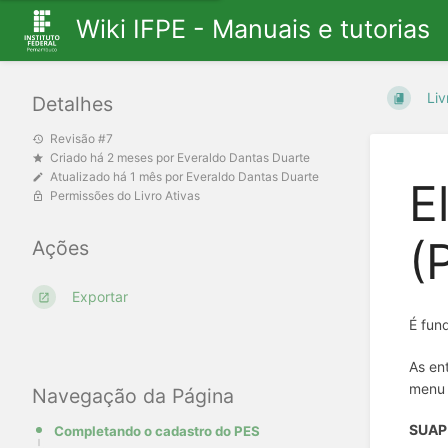
Wiki IFPE - Manuais e tutorias
Liv
Detalhes
Revisão #7
Criado
há 2 meses
por
Everaldo Dantas Duarte
Atualizado
há 1 mês
por
Everaldo Dantas Duarte
E
Permissões do Livro Ativas
(
Ações
Exportar
É fun
As en
menu l
Navegação da Página
SUAP 
Completando o cadastro do PES