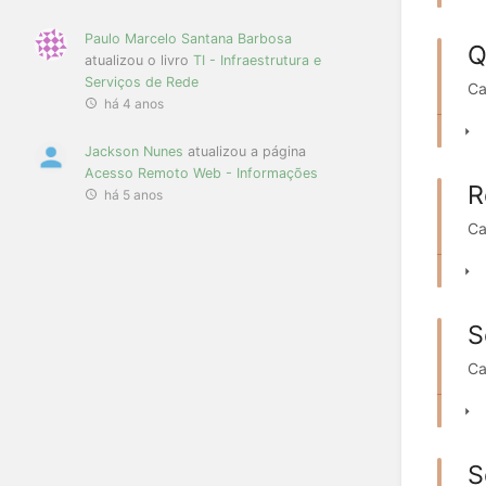
Paulo Marcelo Santana Barbosa
Q
atualizou o livro
TI - Infraestrutura e
Serviços de Rede
Ca
há 4 anos
Jackson Nunes
atualizou a página
Acesso Remoto Web - Informações
R
há 5 anos
Ca
S
Ca
S