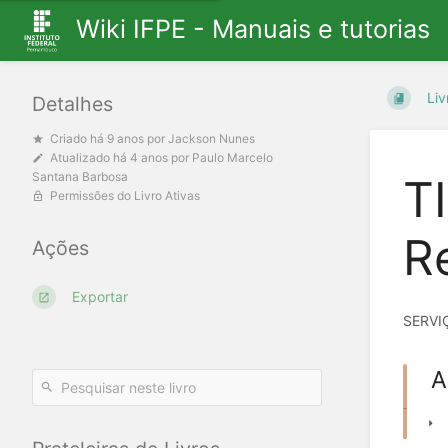
Wiki IFPE - Manuais e tutorias
Liv
Detalhes
Criado
há 9 anos
por
Jackson Nunes
Atualizado
há 4 anos
por
Paulo Marcelo
Santana Barbosa
TI
Permissões do Livro Ativas
R
Ações
Exportar
SERVI
A