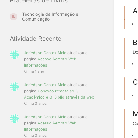
Prateleiras de Livros
A
Tecnologia da Informação e
Comunicação
Atividade Recente
B
Do
Jariedson Dantas Maia
atualizou a
página
Acesso Remoto Web -
Informações
há 1 ano
C
Jariedson Dantas Maia
atualizou a
página
Conexão remota ao Q-
Acadêmico e Q-Biblio através da web
há 3 anos
M
Jariedson Dantas Maia
atualizou a
Ca
página
Acesso Remoto Web -
Informações
há 3 anos