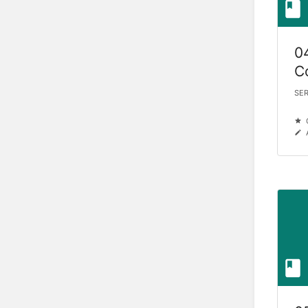
0
C
SER