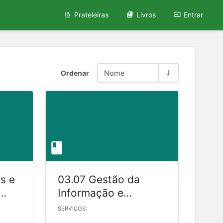
Prateleiras
Livros
Entrar
Ordenar
Nome
s e
03.07 Gestão da
Informação e
Documentação
SERVIÇOS: