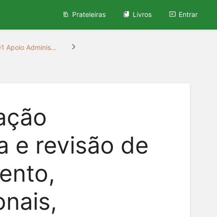
Prateleiras
Livros
Entrar
1 Apoio Adminis...
zação
ra e revisão de
ento,
onais,