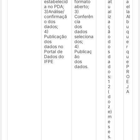
estabelecid
formato
at
a
a no PDA;
aberto;
u
el
3)Análise/
3)
al
la
confirmaçã
Conferên
iz
Al
o dos
cia
a
b
dados;
dos
ç
u
4)
dados
ã
q
Publicação
seleciona
o
u
dos
dos;
d
e
dados no
4)
o
r
Portal de
Publicaç
s
q
Dados do
ão
d
u
IFPE
dos
a
e
dados.
d
P
o
R
s:
O
1
E
2
J
(
A
d
o
z
e)
m
e
s
e
s.