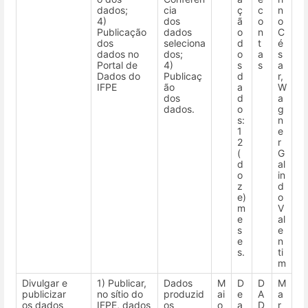
dados;
cia
ç
c
n
4)
dos
ã
o
o
Publicação
dados
o
n
C
dos
seleciona
d
t
é
dados no
dos;
o
a
s
Portal de
4)
s
s
a
Dados do
Publicaç
d
r,
IFPE
ão
a
W
dos
d
a
dados.
o
g
s:
n
1
e
2
r
(
G
d
al
o
in
z
d
e)
o
m
V
e
al
s
e
e
n
s.
ti
m
Divulgar e
1) Publicar,
Dados
M
D
D
M
publicizar
no sítio do
produzid
ai
e
A
a
os dados
IFPE, dados
os
o
a
D
r