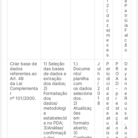
1
a
2
P
(
a
d
tr
o
íc
z
ia
e)
F
m
al
e
c
s
ã
e
o
s.
Criar base de
1) Seleção
1.)
J
P
P
D
dados
das bases
Docume
ul
er
R
a
referentes ao
de dados e
nto/
h
io
O
y
Art. 48
extração
planilha
o
di
A
a
da Lei
dos dados;
com
/
ci
D
n
Complementa
2)
os dados
2
d
-
n
r
Formatação
seleciona
0
a
p
e
nº 101/2000.
dos
dos .
1
d
r
R
dados/
2)
8
e
e
o
metodologi
Atualizaç
d
st
u
a
ões
e
a
s
estabelecid
em
at
ç
ei
a no PDA;
formato
u
ã
,
3)Análise/
aberto;
al
o
A
confirmaçã
3)
iz
d
u
o dos
Conferên
a
e
ri