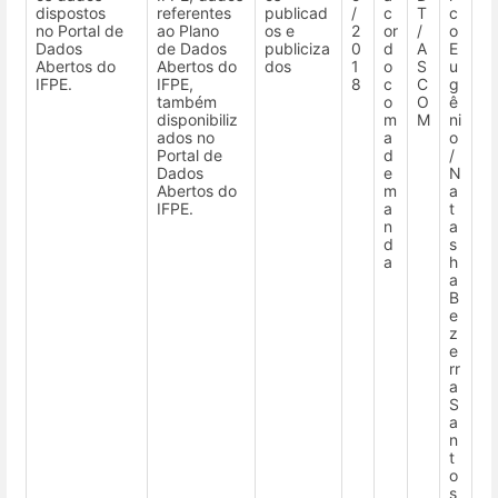
dispostos
referentes
publicad
/
c
T
c
no Portal de
ao Plano
os e
2
or
/
o
Dados
de Dados
publiciza
0
d
A
E
Abertos do
Abertos do
dos
1
o
S
u
IFPE.
IFPE,
8
c
C
g
também
o
O
ê
disponibiliz
m
M
ni
ados no
a
o
Portal de
d
/
Dados
e
N
Abertos do
m
a
IFPE.
a
t
n
a
d
s
a
h
a
B
e
z
e
rr
a
S
a
n
t
o
s