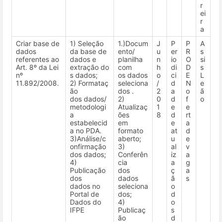
r
ei
r
a
Criar base de
1) Seleção
1.)Docum
J
P
P
A
dados
da base de
ento/
u
er
R
s
referentes ao
dados e
planilha
n
io
O
si
Art. 8º da Lei
extração do
com
h
di
D
s
nº
s dados;
os dados
o
ci
E
L
11.892/2008.
2) Formataç
seleciona
/
d
N
e
ão
dos .
2
a
o
ã
dos dados/
2)
0
d
f
o
metodologi
Atualizaç
1
e
e
a
ões
8
d
rt
estabelecid
em
e
a
a no PDA.
formato
at
d
3)Análise/c
aberto;
u
e
onfirmação
3)
al
v
dos dados;
Conferên
iz
a
4)
cia
a
g
Publicação
dos
ç
a
dos
dados
ã
s
dados no
seleciona
o
Portal de
dos;
d
Dados do
4)
o
IFPE
Publicaç
s
ão
d