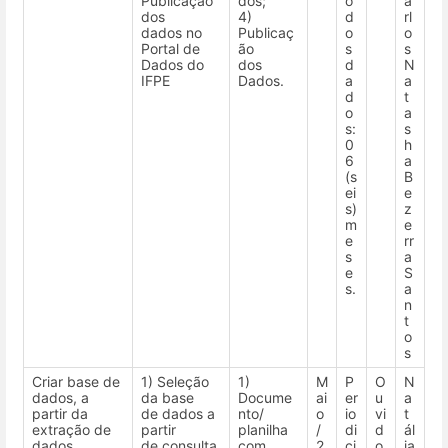
Publicação
dos;
o
a
dos
4)
d
rl
dados no
Publicaç
o
o
Portal de
ão
s
s
Dados do
dos
d
N
IFPE
Dados.
a
a
d
t
o
a
s:
s
0
h
6
a
(s
B
ei
e
s)
z
m
e
e
rr
s
a
e
S
s.
a
n
t
o
s
Criar base de
1) Seleção
1)
M
P
O
N
dados, a
da base
Docume
ai
er
u
a
partir da
de dados a
nto/
o
io
vi
t
extração de
partir
planilha
/
di
d
ál
dados
de consulta
com
2
ci
o
ia