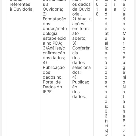
referentes
s à
os dados
0
d
ri
e
à Ouvidoria
Ouvidoria;
da Ouvid
1
a
a
C
2)
oria .
8
d
a
Formatação
2) Atualiz
e
rl
dos
ações
d
o
dados/meto
em form
e
s
dologia
ato
at
M
estabelecid
aberto;
u
a
a no PDA;
3)
al
r
3)Análise/c
Conferên
iz
c
onfirmação
cia
a
o
dos dados;
dos
ç
E
4)
dados
ã
u
Publicação
seleciona
o
g
dos
dos;
d
ê
dados no
4)
o
ni
Portal de
Publicaç
s
o
Dados do
ão
d
N
IFPE
dos
a
a
dados.
d
t
o
a
s:
s
0
h
6
a
(s
B
ei
e
s)
z
m
e