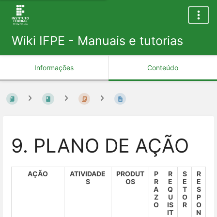
Wiki IFPE - Manuais e tutorias
Informações
Conteúdo
9. PLANO DE AÇÃO
AÇÃO
ATIVIDADE
PRODUT
P
R
S
R
S
OS
R
E
E
E
A
Q
T
S
Z
U
O
P
O
IS
R
O
IT
N