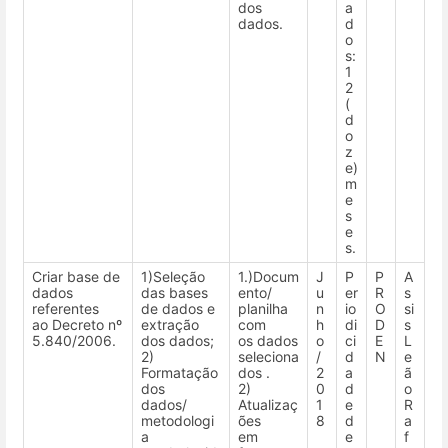
dos
a
dados.
d
o
s:
1
2
(
d
o
z
e)
m
e
s
e
s.
Criar base de
1)Seleção
1.)Docum
J
P
P
A
dados
das bases
ento/
u
er
R
s
referentes
de dados e
planilha
n
io
O
si
ao Decreto nº
extração
com
h
di
D
s
5.840/2006.
dos dados;
os dados
o
ci
E
L
2)
seleciona
/
d
N
e
Formatação
dos .
2
a
ã
dos
2)
0
d
o
dados/
Atualizaç
1
e
R
metodologi
ões
8
d
a
a
em
e
f