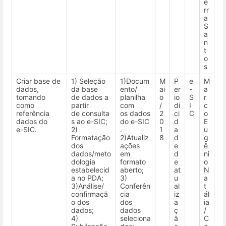
e
rr
a
S
a
n
t
o
s
Criar base de
1) Seleção
1)Docum
M
P
e
M
dados,
da base
ento/
ai
er
-
a
tomando
de dados a
planilha
o
io
S
r
como
partir
com
/
di
I
c
referência
de consulta
os dados
2
ci
C
o
dados do
s ao e-SIC;
do e-SIC
0
d
E
e-SIC.
2)
.
1
a
u
Formatação
2)Atualiz
8
d
g
dos
ações
e
ê
dados/meto
em
d
ni
dologia
formato
e
o
estabelecid
aberto;
at
N
a no PDA;
3)
u
a
3)Análise/
Conferên
al
t
confirmaçã
cia
iz
ál
o dos
dos
a
ia
dados;
dados
ç
/
4)
seleciona
ã
C