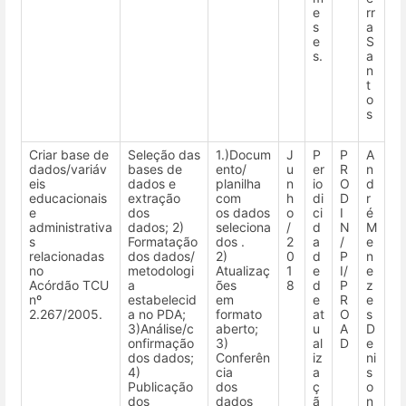
e
rr
s
a
e
S
s.
a
n
t
o
s
Criar base de
Seleção das
1.)Docum
J
P
P
A
dados/variáv
bases de
ento/
u
er
R
n
eis
dados e
planilha
n
io
O
d
educacionais
extração
com
h
di
D
r
e
dos
os dados
o
ci
I
é
administrativa
dados; 2)
seleciona
/
d
N
M
s
Formatação
dos .
2
a
/
e
relacionadas
dos dados/
2)
0
d
P
n
no
metodologi
Atualizaç
1
e
I/
e
Acórdão TCU
a
ões
8
d
P
z
nº
estabelecid
em
e
R
e
2.267/2005.
a no PDA;
formato
at
O
s
3)Análise/c
aberto;
u
A
D
onfirmação
3)
al
D
e
dos dados;
Conferên
iz
ni
4)
cia
a
s
Publicação
dos
ç
o
dos
dados
ã
n