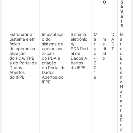
O
S
Á
V
E
I
S
Estruturar o
Implantaçã
Sistema
M
I
D
M
Sistema eletr
o do
eletrônic
a
m
A
a
ônico
sistema de
o/
r
e
D
r
de operacion
operacionali
PDA Port
ç
di
T
c
alização
zação
al de
o
at
o
do PDA/IFPE
do PDA e
Dados A
/
o
E
e do Portal de
criação
bertos
2
u
Dados
do Portal de
do IFPE
0
g
Abertos
Dados
1
ê
do IFPE
Abertos do
8
ni
IFPE
o
N
a
t
a
s
h
a
B
e
z