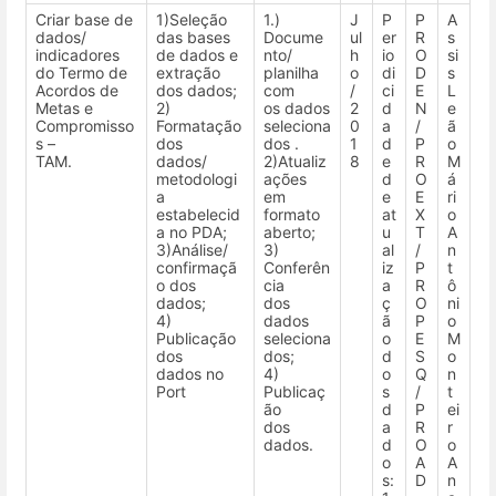
Criar base de
1)Seleção
1.)
J
P
P
A
dados/
das bases
Docume
ul
er
R
s
indicadores
de dados e
nto/
h
io
O
si
do Termo de
extração
planilha
o
di
D
s
Acordos de
dos dados;
com
/
ci
E
L
Metas e
2)
os dados
2
d
N
e
Compromisso
Formatação
seleciona
0
a
/
ã
s –
dos
dos .
1
d
P
o
TAM.
dados/
2)Atualiz
8
e
R
M
metodologi
ações
d
O
á
a
em
e
E
ri
estabelecid
formato
at
X
o
a no PDA;
aberto;
u
T
A
3)Análise/
3)
al
/
n
confirmaçã
Conferên
iz
P
t
o dos
cia
a
R
ô
dados;
dos
ç
O
ni
4)
dados
ã
P
o
Publicação
seleciona
o
E
M
dos
dos;
d
S
o
dados no
4)
o
Q
n
Port
Publicaç
s
/
t
ão
d
P
ei
dos
a
R
r
dados.
d
O
o
o
A
A
s:
D
n