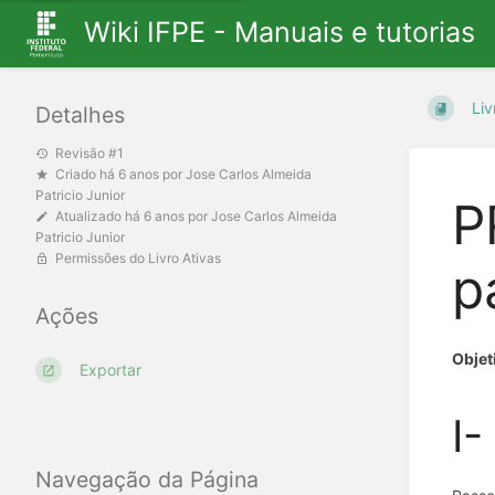
Wiki IFPE - Manuais e tutorias
Liv
Detalhes
Revisão #1
Criado
há 6 anos
por
Jose Carlos Almeida
Patricio Junior
P
Atualizado
há 6 anos
por
Jose Carlos Almeida
Patricio Junior
Permissões do Livro Ativas
p
Ações
Objet
Exportar
I-
Navegação da Página