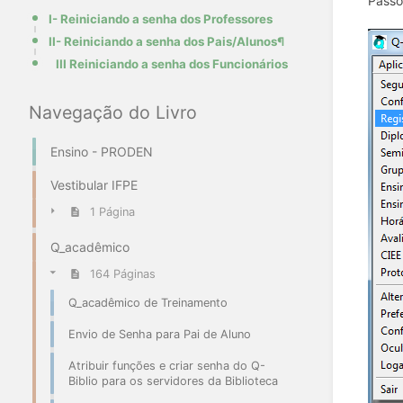
Passo
I- Reiniciando a senha dos Professores
II- Reiniciando a senha dos Pais/Alunos¶
III Reiniciando a senha dos Funcionários
Navegação do Livro
Ensino - PRODEN
Vestibular IFPE
1 Página
Q_acadêmico
164 Páginas
Q_acadêmico de Treinamento
Envio de Senha para Pai de Aluno
Atribuir funções e criar senha do Q-
Biblio para os servidores da Biblioteca